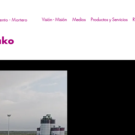
Visión - Misión
Medios
Productos y Servicios
nto - Mortero
ako