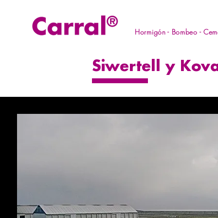
Hormigón - Bombeo - Ceme
Siwertell y Kov