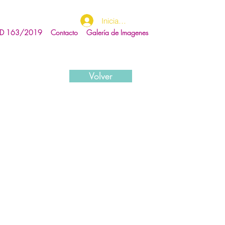
Iniciar sesión
RD 163/2019
Contacto
Galería de Imagenes
Volver
Coruña
ción,
ución