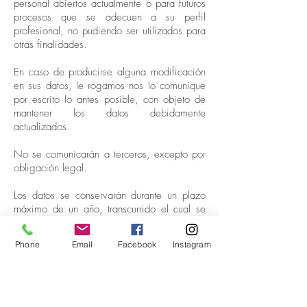
personal abiertos actualmente o para futuros
procesos que se adecuen a su perfil
profesional, no pudiendo ser utilizados para
otras finalidades.
En caso de producirse alguna modificación
en sus datos, le rogamos nos lo comunique
por escrito lo antes posible, con objeto de
mantener los datos debidamente
actualizados.
No se comunicarán a terceros, excepto por
obligación legal.
Los datos se conservarán durante un plazo
máximo de un año, transcurrido el cual se
procederá a la supresión de estos
garantizándole un total respeto a la
Phone
Email
Facebook
Instagram
confidencialidad.
Le informamos que podrá ejercer sus
derechos de acceso, rectificación,
cancelación y oposición ante Hormigones