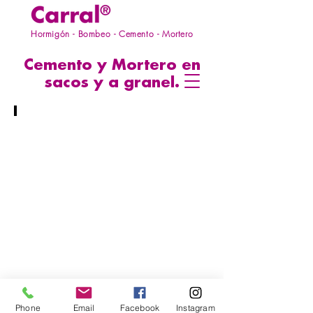
Hormigón - Bombeo - Cemento - Mortero
Cemento y Mortero en
sacos y a granel.
Fábrica A Cañiza
Fabricación
y
venta
de
cementos
y
morteros
en
sacos
(palés
de
Phone
Email
Facebook
Instagram