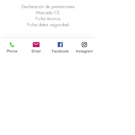
Declaración de prestaciones
Marcado CE
Ficha técnica
Ficha datos seguridad
Phone
Email
Facebook
Instagram
RBPH-15 W2
Mortero para revoco de
exterior
mecánico blanco
GP CSIV W2
📂
Declaración de prestaciones
Marcado CE
Ficha técnica
Ficha datos seguridad